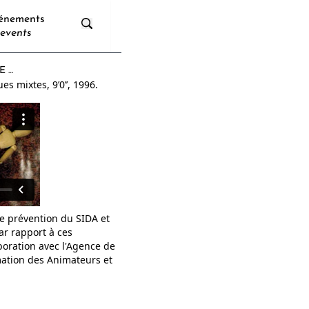
énements
events
E …
es mixtes, 9’0’’,
1996.
de prévention du SIDA et
ar rapport à ces
aboration avec l'Agence de
mation des Animateurs et