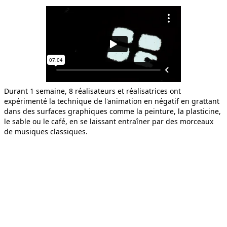
LA GIRAFE, LE TIGRE ET L...
Durant 1 semaine, 8 réalisateurs et réalisatrices ont
expérimenté la technique de l'animation en négatif en grattant
dans des surfaces graphiques comme la peinture, la plasticine,
LE MANTEAU DE NASREDDINE
le sable ou le café, en se laissant entraîner par des morceaux
de musiques classiques.
LE SENS DE LA PEINE