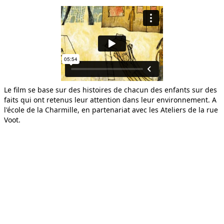
LA GIRAFE, LE TIGRE ET L...
Le film se base sur des histoires de chacun des enfants sur des
faits qui ont retenus leur attention dans leur environnement. A
l'école de la Charmille, en partenariat avec les Ateliers de la rue
LE MANTEAU DE NASREDDINE
Voot.
LE SENS DE LA PEINE