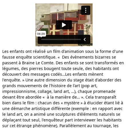
LA GIRAFE, LE TIGRE ET L...
Les enfants ont réalisé un film d'animation sous la forme d'une
fausse enquête scientifique. « Des évènements bizarres se
passent à Braine Le Comte. Des enfants se sont transformés en
LE MANTEAU DE NASREDDINE
légumes, des pierres bougent toute seule, des habitants ont
découvert des messages codés…Les enfants mènent
l'enquête. » Une autre dimension du stage était d'aborder des
grands mouvements de l'histoire de l'art (pop art,
impressionnisme, collage, land art, …), chaque promenade
devant être abordée « à la manière de… ». Cela transparaît
bien dans le film : chacun des « mystère » à élucider étant lié à
LE SENS DE LA PEINE
une démarche artistique différente (exemple : en rapport avec
le land art, on a animé une sculptures d'éléments naturels se
déplaçant tout seul, l'enquêteur part interviewer les habitants
sur cet étrange phénomène). Parallèlement au tournage, les