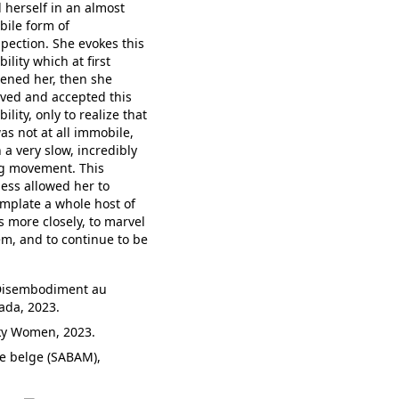
 herself in an almost
ile form of
spection. She evokes this
ility which at first
tened her, then she
ved and accepted this
ility, only to realize that
as not at all immobile,
n a very slow, incredibly
g movement. This
ess allowed her to
mplate a whole host of
s more closely, to marvel
em, and to continue to be
 Disembodiment au
ada, 2023.
ky Women, 2023.
ge belge (SABAM),