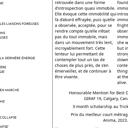
retrouvée dans une forme
found
d’introspection quasi immobile.
immob
Elle évoque cette immobilité qui
intro
l’a d’abord effrayée, puis qu’elle
immob
LES LIAISONS FOIREUSES
a observée, acceptée, pour se
frigh
rendre compte qu'elle n’était
obser
pas du tout immobile, mais
immob
dans un mouvement très lent,
she w
incroyablement fort. Cette
but i
lenteur lui permettant de
stron
LA DERNIÈRE ÉNERGIE
contempler tout un tas de
slown
choses de plus près, de s’en
conte
émerveiller, et de continuer à
thing
être vivante.
at th
alive.
EN MARCHE
Honourable Mention for Best
GIRAF 19, Calgary, Can
3-month scholarship au Tric
Prix du meilleur court métra
COLLAPSE
Anima, 2023.