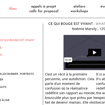
appels à projet
ateliers
év
LE CHANT DU CACHALOT
films
calls for proposal
workshops
CE QUI BOUGE EST VIVANT -
WHAT
Noémie Marsily
, 12’0
CE QUI BOUGE EST VIVANT
C’est un récit à la première
It is 
ALEX BARBIER : PORTRAITS
personne, une autofiction. Cela
It's 
parle d’un moment de
confu
confusion où la réalisatrice
redef
redéfinit son rapport au monde,
the w
bousculée plus que prévu par le
expec
CÂLINE
fait de devenir maman. Elle s’est
becom