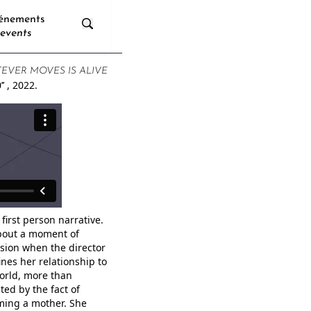
énements
events
EVER MOVES IS ALIVE
’’
, 2022.
a first person narrative.
about a moment of
sion when the director
ines her relationship to
orld, more than
ted by the fact of
ing a mother. She