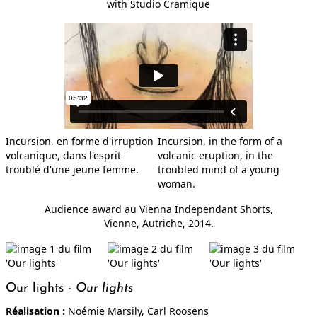
with
Studio Cramique
CONTE SAUVAGE
MISÈRE SEXUELLE
Incursion, en forme d'irruption
Incursion, in the form of a
volcanique, dans l'esprit
volcanic eruption, in the
HORS-CHAMP
troublé d'une jeune femme.
troubled mind of a young
woman.
Audience award au Vienna Independant Shorts,
Vienne, Autriche, 2014.
LE CHANT DU CACHALOT
Our lights -
Our lights
Réalisation :
Noémie Marsily, Carl Roosens