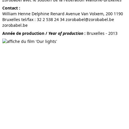
Contact :
William Henne Delphine Renard Avenue Van Volxem, 200 1190
Bruxelles tel/fax : 32 2 538 24 34 zorobabel@zorobabel.be
LA DERNIÈRE ÉNERGIE
zorobabel.be
Année de production /
Year of production
:
Bruxelles - 2013
EN MARCHE
COLLAPSE
ALZHEIMER BLUES