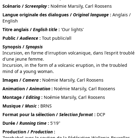
Scénario /
Screenplay
:
Noémie Marsily, Carl Roosens
CE QUI BOUGE EST VIVANT
Langue originale des dialogues /
Original language
:
Anglais /
English
Titre anglais /
English title
:
'Our lights'
Public /
Audience
:
Tout public/all
Synopsis /
Synopsis
Incursion, en forme d'irruption volcanique, dans l'esprit troublé
ALEX BARBIER : PORTRAITS
d'une jeune femme.
Incursion, in the form of a volcanic eruption, in the troubled
mind of a young woman.
Images /
Camera
:
Noémie Marsily, Carl Roosens
Animation /
Animation
:
Noémie Marsily, Carl Roosens
CÂLINE
Montage /
Editing
:
Noémie Marsily, Carl Roosens
Musique /
Music
:
BRNS
Format pour la sélection /
Selection format
:
DCP
LES LIAISONS FOIREUSES
Durée /
Running time
:
5'19"
Production /
Production
:
Zorobabel avec le soutien de la Fédération Wallonie-Bruxelles