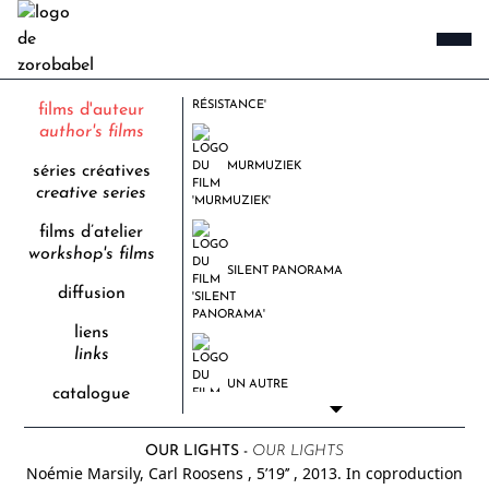
PLAT DE RÉSISTANCE
films d'auteur
author's films
MURMUZIEK
séries créatives
creative series
films d’atelier
workshop's films
SILENT PANORAMA
diffusion
liens
links
UN AUTRE
catalogue
OUR LIGHTS -
OUR LIGHTS
Noémie Marsily, Carl Roosens
, 5’19’’
, 2013.
In coproduction