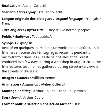
Réalisation :
Atelier Collectif
Scénario /
Screenplay
:
Atelier Collectif
Langue originale des dialogues /
Original language
:
Français /
French
DE LONGUES VACANCES
Titre anglais /
English title
:
'They're like normal people'
Public /
Audience
:
Tout public/all
Synopsis /
Synopsis
Réalisé en quelques jours lors d'un workshop en août 2017, le
film met en scène des témoignages recueillis pendant un
DE WIND
micro-trottoir dans les rues de Saint-Gilles et de Forest.
Produced in a few days during a workshop in August 2017, the
film features testimonies gathered during street interviews in
the streets of Brussels.
KIJÉ
Images /
Camera
:
William Henne
Animation /
Animation
:
Atelier Collectif
Montage /
Editing
:
Arthur Coulon, Diane Philipovitch
Son /
Sound
:
Arthur Coulon
THE OPENING
Format pour la sélection /
Selection format
:
DCP