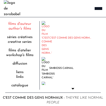
UN P'TI
films d'auteur
author's films
séries créatives
C'EST COMME DES GENS NORM...
creative series
films d’atelier
workshop's films
diffusion
SIMBIOSIS CARNAL
liens
links
catalogue
BIOPHONIE
C'EST COMME DES GENS NORMAUX -
THEY'RE LIKE NORMAL
PEOPLE