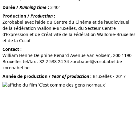
Durée /
Running time
:
3'40"
Production /
Production
:
Zorobabel avec l’aide du Centre du Cinéma et de l’audiovisuel
PAUVRE HISTOIRE PAUVRE
de la Fédération Wallonie-Bruxelles, du Secteur Centre
d’Expression et de Créativité de la Fédération Wallonie-Bruxelles
et de la Cocof
Contact :
William Henne Delphine Renard Avenue Van Volxem, 200 1190
LA CHAIR
Bruxelles tel/fax : 32 2 538 24 34 zorobabel@zorobabel.be
zorobabel.be
Année de production /
Year of production
:
Bruxelles - 2017
OUR LIGHTS
AUTOUR DU LAC