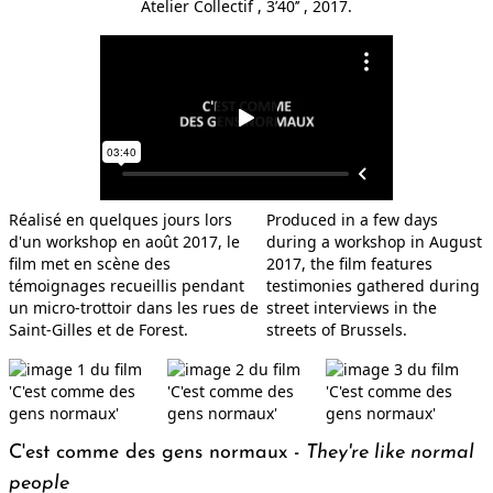
Atelier Collectif
, 3’40’’
, 2017.
KL
YIN
Réalisé en quelques jours lors
Produced in a few days
SCRAPS
d'un workshop en août 2017, le
during a workshop in August
film met en scène des
2017, the film features
témoignages recueillis pendant
testimonies gathered during
un micro-trottoir dans les rues de
street interviews in the
Saint-Gilles et de Forest.
streets of Brussels.
JE NE SENS PLUS RIEN
C'est comme des gens normaux -
They're like normal
people
NO-GO ZONE