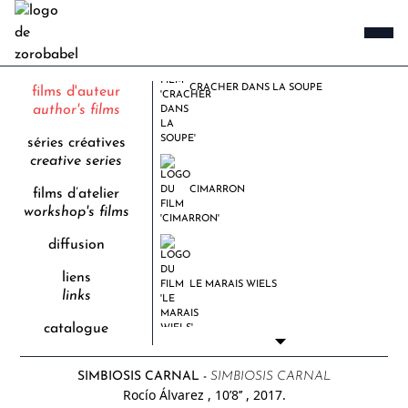
CRACHER DANS LA SOUPE
films d'auteur
author's films
séries créatives
creative series
CIMARRON
films d’atelier
workshop's films
diffusion
liens
LE MARAIS WIELS
links
catalogue
SIMBIOSIS CARNAL -
SIMBIOSIS CARNAL
Rocío Álvarez
, 10’8’’
, 2017.
DES TOMATES, MON AMOUR