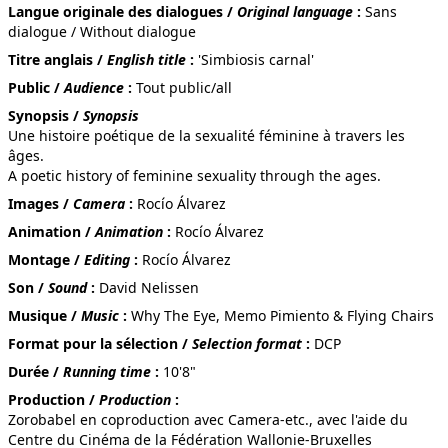
Langue originale des dialogues /
Original language
:
Sans
dialogue / Without dialogue
Titre anglais /
English title
:
'Simbiosis carnal'
Public /
Audience
:
Tout public/all
LA VIGIE
Synopsis /
Synopsis
Une histoire poétique de la sexualité féminine à travers les
âges.
A poetic history of feminine sexuality through the ages.
Images /
Camera
:
Rocío Álvarez
TRAIN STATION
Animation /
Animation
:
Rocío Álvarez
Montage /
Editing
:
Rocío Álvarez
Son /
Sound
:
David Nelissen
Musique /
Music
:
Why The Eye, Memo Pimiento & Flying Chairs
SAIGON SUR MARNE
Format pour la sélection /
Selection format
:
DCP
Durée /
Running time
:
10'8"
Production /
Production
:
Zorobabel en coproduction avec Camera-etc., avec l'aide du
MOTAMO
Centre du Cinéma de la Fédération Wallonie-Bruxelles