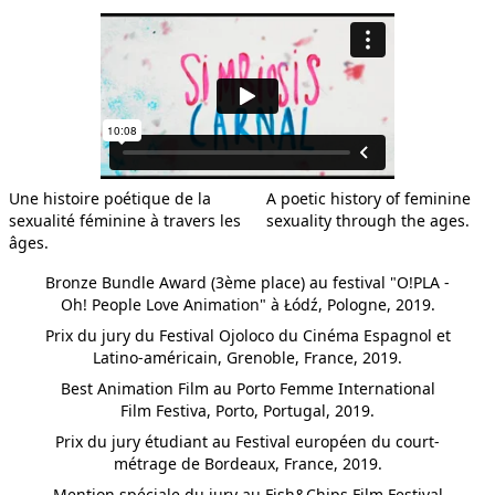
PLAT DE RÉSISTANCE
Une histoire poétique de la
A poetic history of feminine
sexualité féminine à travers les
sexuality through the ages.
âges.
MURMUZIEK
Bronze Bundle Award (3ème place) au festival "O!PLA -
Oh! People Love Animation" à Łódź, Pologne, 2019.
Prix du jury du Festival Ojoloco du Cinéma Espagnol et
Latino-américain, Grenoble, France, 2019.
SILENT PANORAMA
Best Animation Film au Porto Femme International
Film Festiva, Porto, Portugal, 2019.
Prix du jury étudiant au Festival européen du court-
métrage de Bordeaux, France, 2019.
UN AUTRE
Mention spéciale du jury au Fish&Chips Film Festival