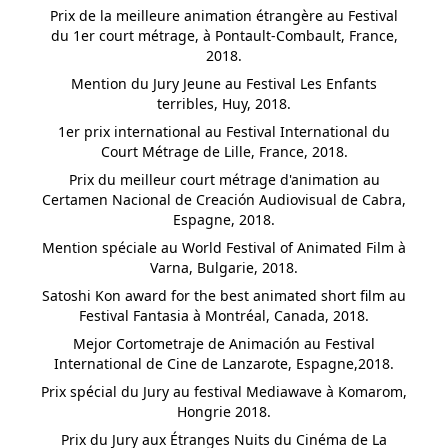
Prix de la meilleure animation étrangère au Festival
du 1er court métrage, à Pontault-Combault, France,
2018.
Mention du Jury Jeune au Festival Les Enfants
terribles, Huy, 2018.
CE QUI BOUGE EST VIVANT
1er prix international au Festival International du
Court Métrage de Lille, France, 2018.
Prix du meilleur court métrage d'animation au
Certamen Nacional de Creación Audiovisual de Cabra,
Espagne, 2018.
Mention spéciale au World Festival of Animated Film à
ALEX BARBIER : PORTRAITS
Varna, Bulgarie, 2018.
Satoshi Kon award for the best animated short film au
Festival Fantasia à Montréal, Canada, 2018.
Mejor Cortometraje de Animación au Festival
International de Cine de Lanzarote, Espagne,2018.
CÂLINE
Prix spécial du Jury au festival Mediawave à Komarom,
Hongrie 2018.
Prix du Jury aux Étranges Nuits du Cinéma de La