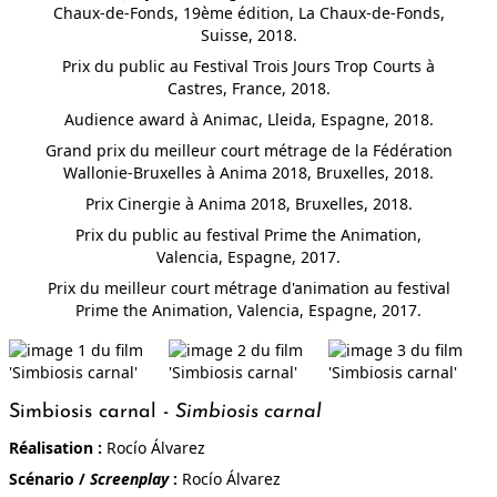
Chaux-de-Fonds, 19ème édition, La Chaux-de-Fonds,
LES LIAISONS FOIREUSES
Suisse, 2018.
Prix du public au Festival Trois Jours Trop Courts à
Castres, France, 2018.
Audience award à Animac, Lleida, Espagne, 2018.
Grand prix du meilleur court métrage de la Fédération
LA DERNIÈRE ÉNERGIE
Wallonie-Bruxelles à Anima 2018, Bruxelles, 2018.
Prix Cinergie à Anima 2018, Bruxelles, 2018.
Prix du public au festival Prime the Animation,
Valencia, Espagne, 2017.
EN MARCHE
Prix du meilleur court métrage d'animation au festival
Prime the Animation, Valencia, Espagne, 2017.
COLLAPSE
Simbiosis carnal -
Simbiosis carnal
Réalisation :
Rocío Álvarez
Scénario /
Screenplay
:
Rocío Álvarez
ALZHEIMER BLUES