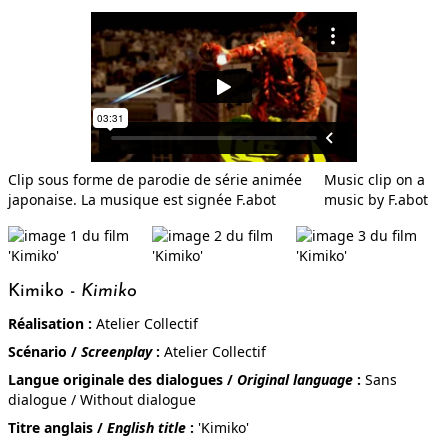
UN AUTRE
CONTE SAUVAGE
Clip sous forme de parodie de série animée
Music clip on a
japonaise. La musique est signée F.abot
music by F.abot
MISÈRE SEXUELLE
Kimiko -
Kimiko
Réalisation :
Atelier Collectif
HORS-CHAMP
Scénario /
Screenplay
:
Atelier Collectif
Langue originale des dialogues /
Original language
:
Sans
dialogue / Without dialogue
Titre anglais /
English title
:
'Kimiko'