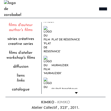
DES TOMATES, MON AMOUR
films d'auteur
author's films
séries créatives
PLAT DE RÉSISTANCE
creative series
films d’atelier
workshop's films
MURMUZIEK
diffusion
liens
links
catalogue
SILENT PANORAMA
KIMIKO -
KIMIKO
Atelier Collectif
, 3’23’’
, 2011.