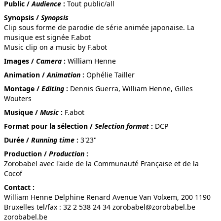
LE CHANT DU CACHALOT
Public /
Audience
:
Tout public/all
Synopsis /
Synopsis
Clip sous forme de parodie de série animée japonaise. La
musique est signée F.abot
Music clip on a music by F.abot
Images /
Camera
:
William Henne
CE QUI BOUGE EST VIVANT
Animation /
Animation
:
Ophélie Tailler
Montage /
Editing
:
Dennis Guerra, William Henne, Gilles
Wouters
Musique /
Music
:
F.abot
Format pour la sélection /
Selection format
:
DCP
Durée /
Running time
:
3'23"
ALEX BARBIER : PORTRAITS
Production /
Production
:
Zorobabel avec l'aide de la Communauté Française et de la
Cocof
Contact :
William Henne Delphine Renard Avenue Van Volxem, 200 1190
CÂLINE
Bruxelles tel/fax : 32 2 538 24 34 zorobabel@zorobabel.be
zorobabel.be