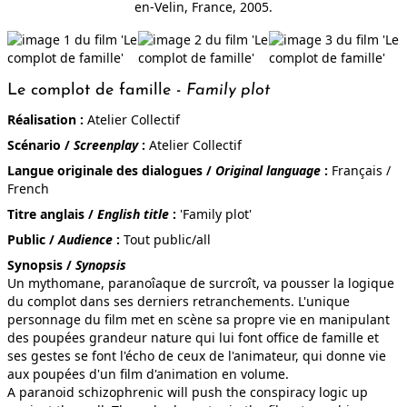
en-Velin, France, 2005.
Le complot de famille -
Family plot
LES GRENOUILLES
Réalisation :
Atelier Collectif
Scénario /
Screenplay
:
Atelier Collectif
Langue originale des dialogues /
Original language
:
Français /
French
QUAND MAMAN N'EST PAS LÀ,...
Titre anglais /
English title
:
'Family plot'
Public /
Audience
:
Tout public/all
Synopsis /
Synopsis
Un mythomane, paranoîaque de surcroît, va pousser la logique
du complot dans ses derniers retranchements. L'unique
personnage du film met en scène sa propre vie en manipulant
LE DRAPEAU
des poupées grandeur nature qui lui font office de famille et
ses gestes se font l'écho de ceux de l'animateur, qui donne vie
aux poupées d'un film d'animation en volume.
A paranoid schizophrenic will push the conspiracy logic up