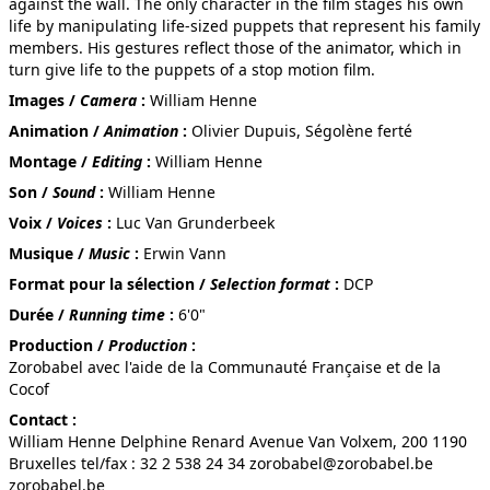
against the wall. The only character in the film stages his own
life by manipulating life-sized puppets that represent his family
TOUT JEUNE GARÇON…
members. His gestures reflect those of the animator, which in
turn give life to the puppets of a stop motion film.
Images /
Camera
:
William Henne
Animation /
Animation
:
Olivier Dupuis, Ségolène ferté
Montage /
Editing
:
William Henne
Son /
Sound
:
William Henne
Voix /
Voices
:
Luc Van Grunderbeek
Musique /
Music
:
Erwin Vann
Format pour la sélection /
Selection format
:
DCP
Durée /
Running time
:
6'0"
Production /
Production
:
Zorobabel avec l'aide de la Communauté Française et de la
Cocof
Contact :
William Henne Delphine Renard Avenue Van Volxem, 200 1190
Bruxelles tel/fax : 32 2 538 24 34 zorobabel@zorobabel.be
zorobabel.be