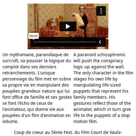
ROBERT 344 55 13
Un mythomane, paranoîaque de
A paranoid schizophrenic
surcroît, va pousser la logique du
will push the conspiracy
complot dans ses derniers
logic up against the wall.
retranchements. L'unique
The only character in the film
ARCHI 2
personnage du film met en scène
stages his own life by
sa propre vie en manipulant des
manipulating life-sized
poupées grandeur nature qui lui
puppets that represent his
font office de famille et ses gestes
family members. His
se font l'écho de ceux de
gestures reflect those of the
BARBE BLEUE
l'animateur, qui donne vie aux
animator, which in turn give
poupées d'un film d'animation en
life to the puppets of a stop
volume.
motion film.
Coup de coeur au 5ème Fest. du Film Court de Vaulx-
ARCHI