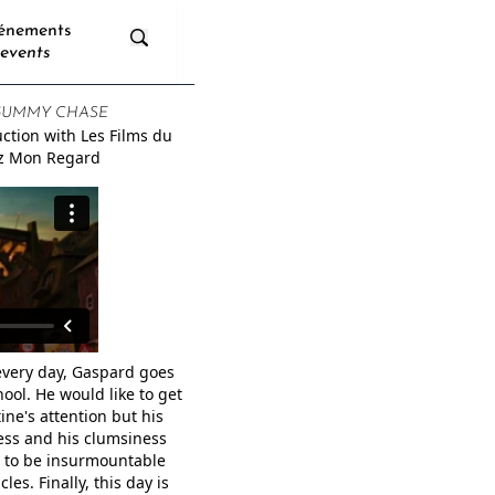
énements
events
GUMMY CHASE
uction with
Les Films du
ez Mon Regard
every day, Gaspard goes
hool. He would like to get
ine's attention but his
ss and his clumsiness
 to be insurmountable
cles. Finally, this day is