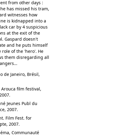
rent from other days :
 he has missed his tram,
ard witnesses how
ine is kidnapped into a
lack car by 4 suspicious
ns at the exit of the
l. Gaspard doesn't
ate and he puts himself
e role of the 'hero'. He
ws them disregarding all
dangers…
 de Janeiro, Brésil,
 Arouca film festival,
 2007.
Ciné Jeunes Publ du
ce, 2007.
. Film Fest. for
pte, 2007.
cinéma, Communauté