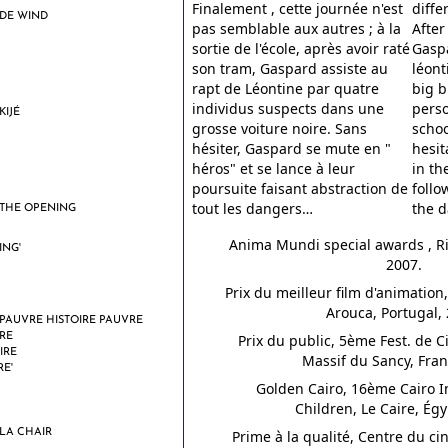
Finalement , cette journée n'est
diffe
DE WIND
pas semblable aux autres ; à la
After
sortie de l'école, après avoir raté
Gasp
son tram, Gaspard assiste au
léont
rapt de Léontine par quatre
big b
individus suspects dans une
perso
KIJÉ
grosse voiture noire. Sans
schoo
hésiter, Gaspard se mute en "
hesit
héros" et se lance à leur
in th
poursuite faisant abstraction de
follo
tout les dangers…
the 
THE OPENING
Anima Mundi special awards , Rio
2007.
Prix du meilleur film d'animation,
Arouca, Portugal,
PAUVRE HISTOIRE PAUVRE
Prix du public, 5ème Fest. de 
Massif du Sancy, Fran
Golden Cairo, 16ème Cairo Int
Children, Le Caire, Égy
LA CHAIR
Prime à la qualité, Centre du 