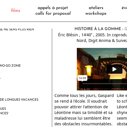
appels à projet
ateliers
év
films
calls for proposal
workshops
HISTOIRE À LA GOMME -
JE NE SENS PLUS RIEN
Éric Blésin
, 14’40’’
, 2005.
In coprod
Nord, Digit Anima & Suiv
NO-GO ZONE
Comme tous les jours, Gaspard
Like 
DE LONGUES VACANCES
se rend à l'école. Il voudrait
to sc
pouvoir attirer l'attention de
Léont
Léontine mais sa timidité et sa
shyne
maladresse lui semblent être
seem
des obstacles insurmontables.
obsta